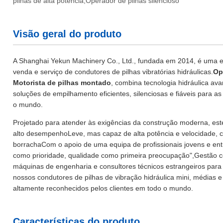
pilhas de alta potência,Operador de pilhas silencioso
Visão geral do produto
A Shanghai Yekun Machinery Co., Ltd., fundada em 2014, é uma em
venda e serviço de condutores de pilhas vibratórias hidráulicas.
Op
Motorista de pilhas montado
, combina tecnologia hidráulica av
soluções de empilhamento eficientes, silenciosas e fiáveis para as
o mundo.
Projetado para atender às exigências da construção moderna, este
alto desempenhoLeve, mas capaz de alta potência e velocidade, 
borrachaCom o apoio de uma equipa de profissionais jovens e ent
como prioridade, qualidade como primeira preocupação",Gestão 
máquinas de engenharia e consultores técnicos estrangeiros para
nossos condutores de pilhas de vibração hidráulica mini, médias e
altamente reconhecidos pelos clientes em todo o mundo.
Características do produto