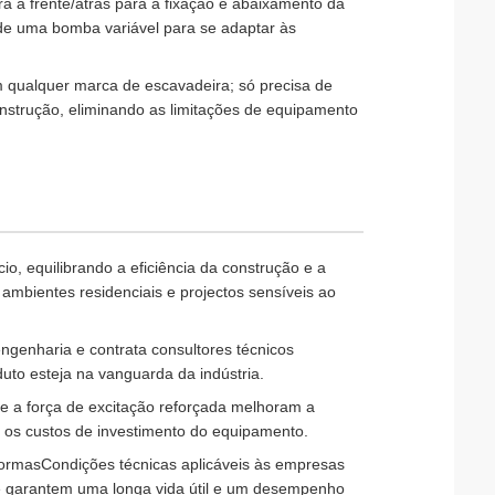
ra a frente/atrás para a fixação e abaixamento da
s de uma bomba variável para se adaptar às
 qualquer marca de escavadeira; só precisa de
onstrução, eliminando as limitações de equipamento
cio, equilibrando a eficiência da construção e a
ambientes residenciais e projectos sensíveis ao
ngenharia e contrata consultores técnicos
duto esteja na vanguarda da indústria.
a e a força de excitação reforçada melhoram a
uz os custos de investimento do equipamento.
normas
Condições técnicas aplicáveis às empresas
 garantem uma longa vida útil e um desempenho