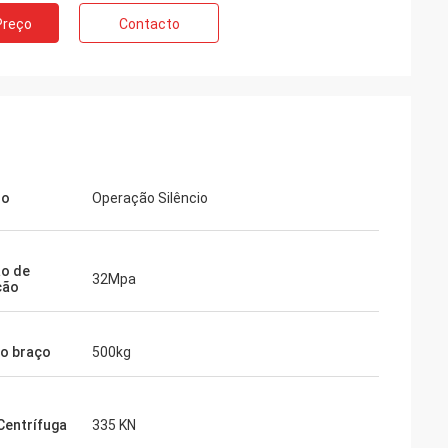
Preço
Contacto
so
Operação Silêncio
o de
32Mpa
ção
o braço
500kg
Centrífuga
335 KN