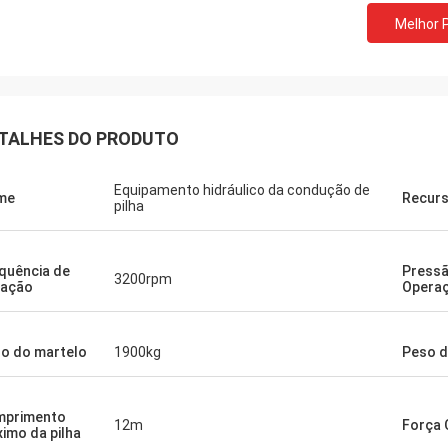
Melhor 
TALHES DO PRODUTO
Equipamento hidráulico da condução de
me
Recur
pilha
quência de
Pressã
3200rpm
ração
Opera
o do martelo
1900kg
Peso d
mprimento
12m
Força 
imo da pilha