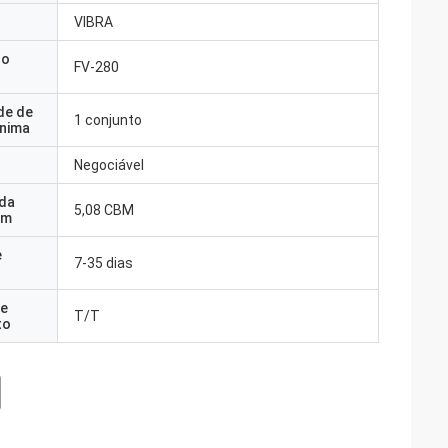
VIBRA
do
FV-280
de de
1 conjunto
nima
Negociável
 da
5,08 CBM
em
e
7-35 dias
e
T/T
to