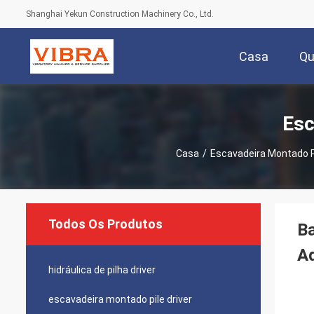
Shanghai Yekun Construction Machinery Co., Ltd.
Casa
Q
Esc
Casa
/
Escavadeira Montado Pi
Todos Os Produtos
Ba
Ad
hidráulica de pilha driver
escavadeira montado pile driver