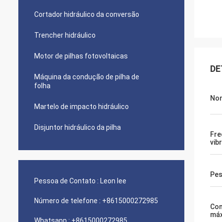
Cortador hidráulico da conversão
Trencher hidráulico
Motor de pilhas fotovoltaicas
DE
Máquina da condução de pilha de
folha
No
Martelo de impacto hidráulico
Disjuntor hidráulico da pilha
Fre
vib
Pes
Pessoa de Contato :
Leon lee
Número de telefone :
+8615000272985
Co
máx
Whatsapp :
+8615000272985