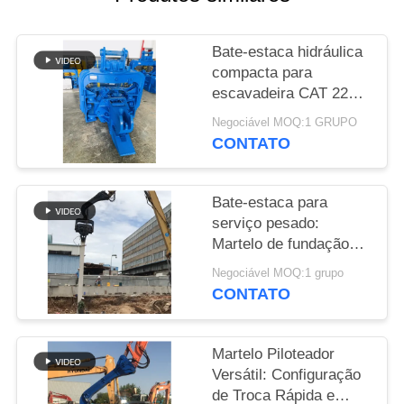
PEÇA
Bate-estaca hidráulica
UMAS
compacta para
CITAÇÕES
escavadeira CAT 220 |
Design simplificado e
Negociável MOQ:1 GRUPO
montagem confiável
CONTATO
SITEMAP
PRIVACY
Bate-estaca para
serviço pesado:
POLICY
Martelo de fundação
offshore para
Negociável MOQ:1 grupo
instalação eficiente de
CONTATO
estaca-prancha
Martelo Piloteador
Versátil: Configuração
de Troca Rápida e