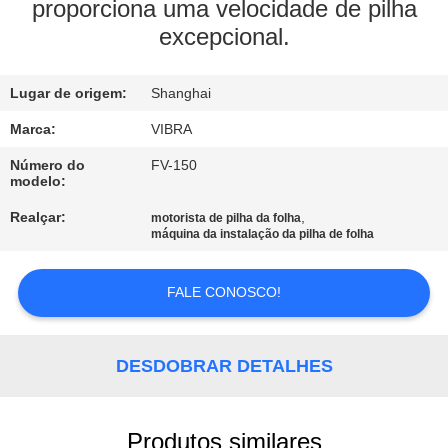
EXCURSÃO
proporciona uma velocidade de pilha
excepcional.
DA
FÁBRICA
Lugar de origem:
Shanghai
CONTROLE
Marca:
VIBRA
DA
Número do
FV-150
modelo:
QUALIDADE
Realçar:
,
motorista de pilha da folha
máquina da instalação da pilha de folha
CONTACTE-
NOS
FALE CONOSCO!
NOTÍCIA
DESDOBRAR DETALHES
CASOS
Produtos similares