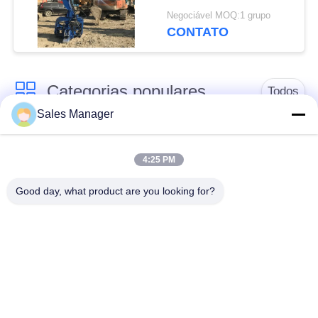
Cravação Vibratória
Negociável MOQ:1 grupo
Eficiente de Trilhos de
CONTATO
Aço
Categorias populares
Todos
Sales Manager
hidráulica de pilha
escavadeira montado
driver
pile driver
4:25 PM
Good day, what product are you looking for?
Martelo vibratório
Motorista de pilha
elétrico
lateral do aperto
Quatro condutores de
Motor de pilha de 360
pilhas excêntricas
graus
Equipamento