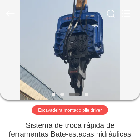
Shanghai
Yekun
Construction
Machinery
Co.,
Ltd..
All
Rights
CASA
Reserved.
PRODUTOS
MOSTRA
DE
VR
SOBRE
Escavadeira montado pile driver
NÓS
Sistema de troca rápida de
ferramentas Bate-estacas hidráulicas