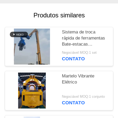
PEÇA
Produtos similares
UMAS
CITAÇÕES
Sistema de troca
rápida de ferramentas
SITEMAP
Bate-estacas
hidráulicas que fornece
Negociável MOQ:1 set
energia de alto impacto
CONTATO
PRIVACY
e solução de
POLICY
adaptação a espaços
confinados.
Martelo Vibrante
Elétrico
Negociável MOQ:1 conjunto
CONTATO