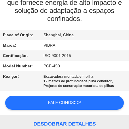
EXCURSÃO
que fornece energia de alto impacto e
solução de adaptação a espaços
DA
confinados.
FÁBRICA
Place of Origin:
Shanghai, China
CONTROLE
Marca:
VIBRA
DA
Certificação:
ISO 9001:2015
QUALIDADE
Model Number:
PCF-450
CONTACTE-
Realçar:
,
Excavadora montada em pilha
,
12 metros de profundidade pilha condutor
NOS
Projetos de construção motorista de pilhas
NOTÍCIA
FALE CONOSCO!
CASOS
DESDOBRAR DETALHES