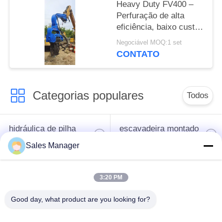
Heavy Duty FV400 –
Perfuração de alta
eficiência, baixo custo
de manutenção e
Negociável MOQ:1 set
estrutura compacta
CONTATO
para locais de trabalho
apertados
Categorias populares
Todos
hidráulica de pilha
escavadeira montado
driver
pile driver
Sales Manager
Martelo vibratório
Motorista de pilha
3:20 PM
elétrico
lateral do aperto
Good day, what product are you looking for?
Quatro condutores de
Motor de pilha de 360