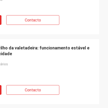
Contacto
rilho da valetadeira: funcionamento estável e
cidade
iários
Contacto