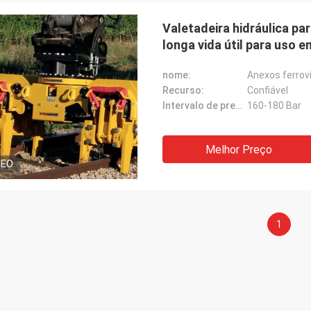
Valetadeira hidráulica par
longa vida útil para uso 
nome:
Anexos ferrov
Recurso:
Confiável
Intervalo de pressão do óleo:
160-180 Bar
Melhor Preço
DEO
1