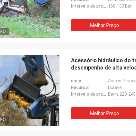
Intervalo de pressão do óleo:
160-180 Bar
Melhor Preço
DEO
Acessório hidráulico do t
desempenho de alta velo
nome:
Anexos ferrov
Recurso:
Durável
Intervalo de pressão do óleo:
Barra 220-240
Melhor Preço
DEO