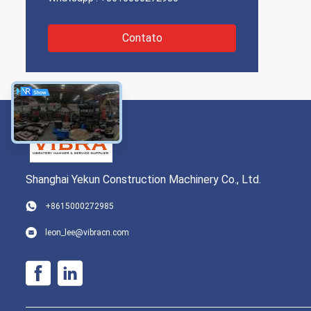
Contato
Shanghai Yekun Construction Machinery Co., Ltd.
+8615000272985
leon_lee@vibracn.com