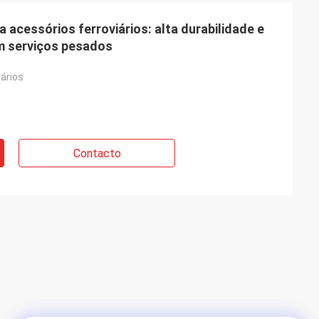
a acessórios ferroviários: alta durabilidade e
em serviços pesados
iários
Contacto