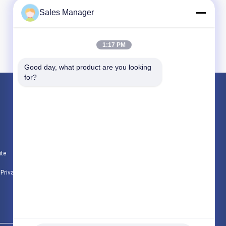
Sales Manager
1:17 PM
Good day, what product are you looking 
for?
Produtos
hidráulica de pilha driver
escavadeira montado pile driver
ite
Martelo vibratório elétrico
e Privacidade
Todas as categorias