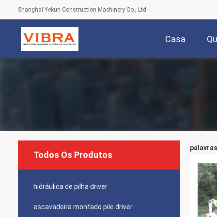
Shanghai Yekun Construction Machinery Co., Ltd.
Casa
Q
palavras
Todos Os Produtos
hidráulica de pilha driver
escavadeira montado pile driver