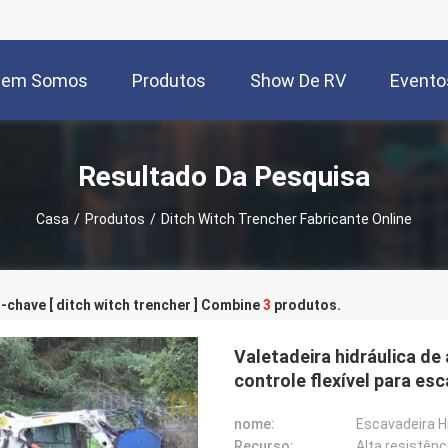
uem Somos
Produtos
Show De RV
Evento
Resultado Da Pesquisa
Casa
/
Produtos
/
Ditch Witch Trencher Fabricante Online
-chave [ ditch witch trencher ] Combine
3
produtos.
Valetadeira hidráulica de
controle flexível para es
nome:
Escavadeira H
Recurso:
Alta resistênc