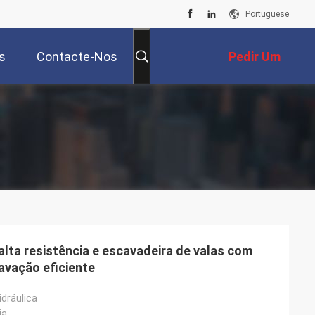
Portuguese
s
Contacte-Nos
Pedir Um
Orçamento
 alta resistência e escavadeira de valas com
cavação eficiente
idráulica
ia