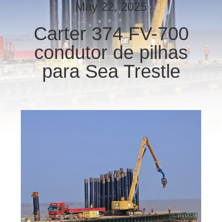
EXCURSÃO
May 22, 2025
DA
Carter 374 FV-700
FÁBRICA
condutor de pilhas
CONTROLE
para Sea Trestle
DA
QUALIDADE
CONTACTE-
NOS
NOTÍCIA
CASOS