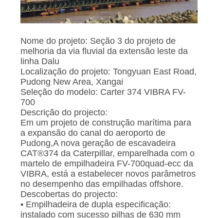
PEÇA
UMAS
Nome do projeto: Seção 3 do projeto de
CITAÇÕES
melhoria da via fluvial da extensão leste da
linha Dalu
Localização do projeto: Tongyuan East Road,
MAPA
Pudong New Area, Xangai
Seleção do modelo: Carter 374 VIBRA FV-
DO
700
SITE
Descrição do projecto:
Em um projeto de construção marítima para
a expansão do canal do aeroporto de
PRIVACY
Pudong,A nova geração de escavadeira
CAT®374 da Caterpillar, emparelhada com o
POLICY
martelo de empilhadeira FV-700quad-ecc da
VIBRA, está a estabelecer novos parâmetros
no desempenho das empilhadas offshore.
Descobertas do projecto:
• Empilhadeira de dupla especificação:
instalado com sucesso pilhas de 630 mm