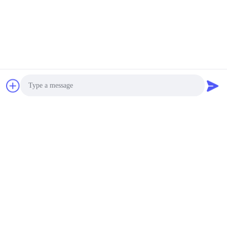
Photo
Video Call
Audio Call