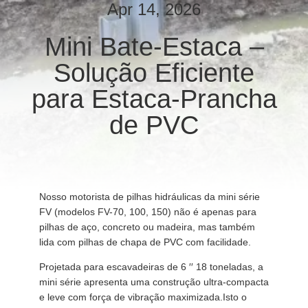
EXCURSÃO
Apr 14, 2026
DA
Mini Bate-Estaca –
FÁBRICA
Solução Eficiente
CONTROLE
para Estaca-Prancha
DA
de PVC
QUALIDADE
CONTACTE-
Nosso motorista de pilhas hidráulicas da mini série
NOS
FV (modelos FV-70, 100, 150) não é apenas para
pilhas de aço, concreto ou madeira, mas também
lida com pilhas de chapa de PVC com facilidade.
NOTÍCIA
Projetada para escavadeiras de 6 ′′ 18 toneladas, a
mini série apresenta uma construção ultra-compacta
CASOS
e leve com força de vibração maximizada.Isto o