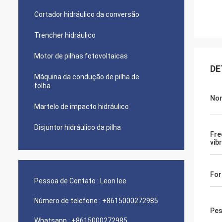
Cortador hidráulico da conversão
Trencher hidráulico
Motor de pilhas fotovoltaicas
DE
Máquina da condução de pilha de
folha
No
Martelo de impacto hidráulico
Disjuntor hidráulico da pilha
Fre
vib
For
Pessoa de Contato :
Leon lee
Número de telefone :
+8615000272985
Pes
Whatsapp :
+8615000272985