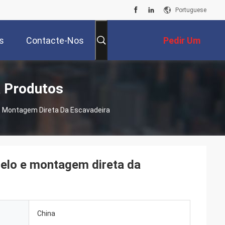
Portuguese
s
Contacte-Nos
Pedir Um
Orçamento
 Produtos
 E Montagem Direta Da Escavadeira
telo e montagem direta da
China