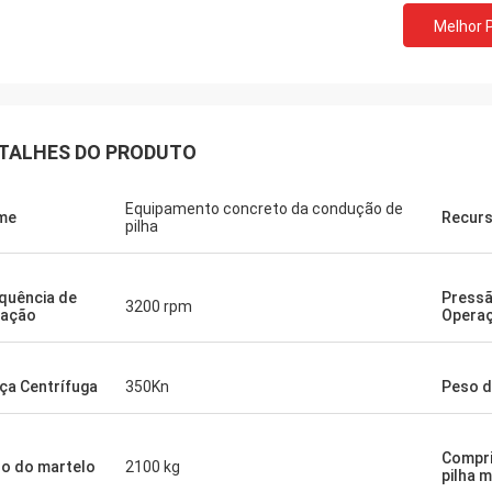
Melhor 
TALHES DO PRODUTO
Equipamento concreto da condução de
me
Recur
pilha
quência de
Pressã
3200 rpm
ração
Opera
ça Centrífuga
350Kn
Peso d
Compr
o do martelo
2100 kg
pilha 