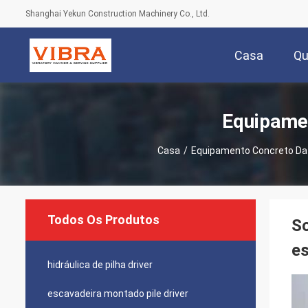
Shanghai Yekun Construction Machinery Co., Ltd.
Casa
Q
Equipame
Casa
/
Equipamento Concreto Da
Todos Os Produtos
So
es
hidráulica de pilha driver
escavadeira montado pile driver