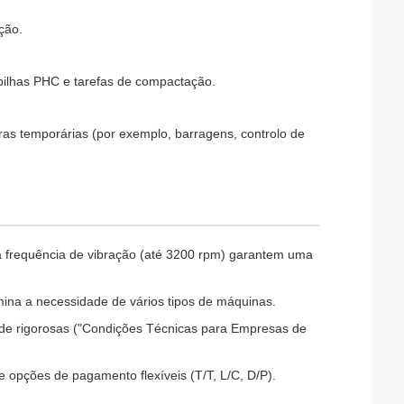
ção.
 pilhas PHC e tarefas de compactação.
ras temporárias (por exemplo, barragens, controlo de
a frequência de vibração (até 3200 rpm) garantem uma
mina a necessidade de vários tipos de máquinas.
de rigorosas ("Condições Técnicas para Empresas de
e opções de pagamento flexíveis (T/T, L/C, D/P).