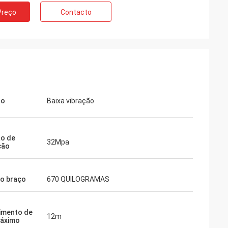
Preço
Contacto
so
Baixa vibração
o de
32Mpa
ção
o braço
670 QUILOGRAMAS
imento de
12m
máximo