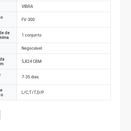
VIBRA
do
FV-300
de de
1 conjunto
nima
Negociável
 da
5,824 CBM
em
e
7-35 dias
e
L/C,T/T,D/P
to