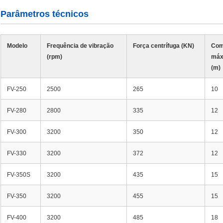
Parâmetros técnicos
Modelo
Frequência de vibração
Força centrífuga (KN)
Com
(rpm)
máx
(m)
FV-250
2500
265
10
FV-280
2800
335
12
FV-300
3200
350
12
FV-330
3200
372
12
FV-350S
3200
435
15
FV-350
3200
455
15
FV-400
3200
485
18