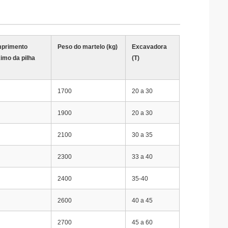
primento
Peso do martelo (kg)
Excavadora
imo da pilha
(T)
1700
20 a 30
1900
20 a 30
2100
30 a 35
2300
33 a 40
2400
35-40
2600
40 a 45
2700
45 a 60