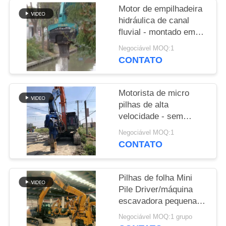
Motor de empilhadeira
PEÇA
hidráulica de canal
fluvial - montado em
UMAS
escavadeira e
Negociável MOQ:1
CITAÇÕES
desempenho de
CONTATO
empilhamento de alta
eficiência
SITEMAP
Motorista de micro
pilhas de alta
PRIVACY
velocidade - sem
poluição e eficiência
POLICY
Negociável MOQ:1
superior da construção
CONTATO
Pilhas de folha Mini
Pile Driver/máquina
escavadora pequena
de 8 medidores Drive
Negociável MOQ:1 grupo
Vibro Hammer