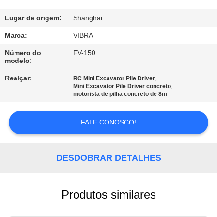
EXCURSÃO
DA
Lugar de origem:
Shanghai
FÁBRICA
Marca:
VIBRA
Número do
FV-150
modelo:
CONTROLE
Realçar:
,
DA
RC Mini Excavator Pile Driver
,
Mini Excavator Pile Driver concreto
QUALIDADE
motorista de pilha concreto de 8m
FALE CONOSCO!
CONTACTE-
NOS
DESDOBRAR DETALHES
NOTÍCIA
Produtos similares
CASOS