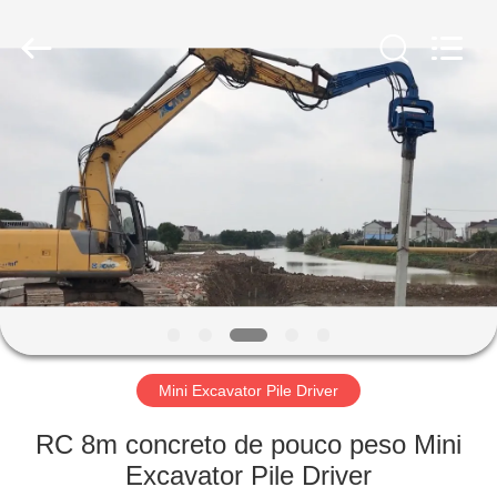
Shanghai
Yekun
Construction
Machinery
Co.,
Ltd..
All
Rights
CASA
Reserved.
PRODUTOS
MOSTRA
DE
VR
SOBRE
Mini Excavator Pile Driver
NÓS
RC 8m concreto de pouco peso Mini
Excavator Pile Driver