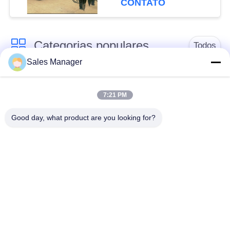
CONTATO
Categorias populares
Todos
Sales Manager
hidráulica de pilha
escavadeira montado
driver
pile driver
7:21 PM
Good day, what product are you looking for?
Martelo vibratório
Motorista de pilha
elétrico
lateral do aperto
Quatro condutores de
Motor de pilha de 360
pilhas excêntricas
graus
Equipamento
Mini Excavator Pile
concreto da
Driver