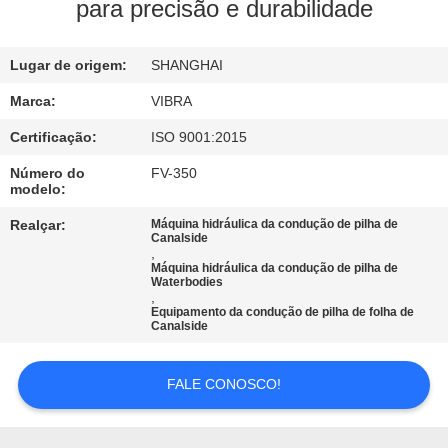
EXCURSÃO
para precisão e durabilidade
DA
Lugar de origem:
SHANGHAI
FÁBRICA
Marca:
VIBRA
CONTROLE
Certificação:
ISO 9001:2015
DA
Número do
FV-350
modelo:
QUALIDADE
Realçar:
Máquina hidráulica da condução de pilha de
Canalside
,
CONTACTE-
Máquina hidráulica da condução de pilha de
Waterbodies
NOS
,
Equipamento da condução de pilha de folha de
Canalside
NOTÍCIA
FALE CONOSCO!
CASOS