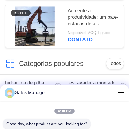
Aumente a
produtividade: um bate-
estacas de alta
velocidade com
Negociável MOQ:1 grupo
vibração poderosa para
CONTATO
estacas pranchas de 6
a 8 m
Categorias populares
Todos
hidráulica de pilha
escavadeira montado
driver
pile driver
Sales Manager
Martelo vibratório
Motorista de pilha
4:38 PM
elétrico
lateral do aperto
Good day, what product are you looking for?