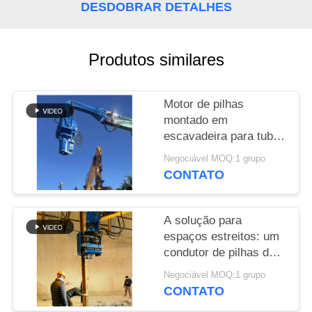
DESDOBRAR DETALHES
PEÇA
UMAS
Produtos similares
CITAÇÕES
Motor de pilhas
SITEMAP
montado em
escavadeira para tubos
de aço e fundações de
PRIVACY
Negociável MOQ:1 grupo
pilhas de chapa
CONTATO
POLICY
A solução para
espaços estreitos: um
condutor de pilhas de
aperto lateral com
Negociável MOQ:1 grupo
design compacto para
CONTATO
locais apertados