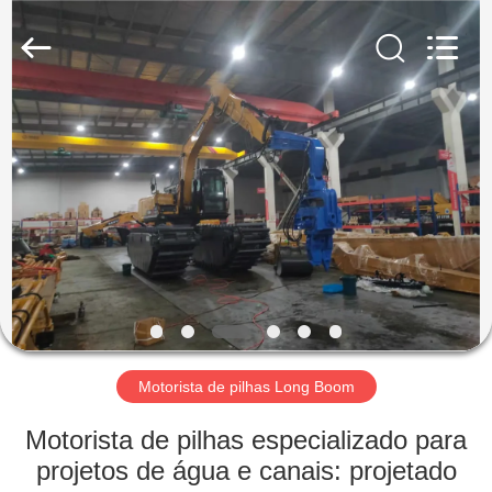
Shanghai
Yekun
Construction
Machinery
Co.,
Ltd..
All
Rights
CASA
Reserved.
PRODUTOS
MOSTRA
DE
VR
SOBRE
Motorista de pilhas Long Boom
NÓS
Motorista de pilhas especializado para
projetos de água e canais: projetado