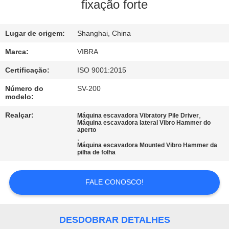
EXCURSÃO
fixação forte
DA
Lugar de origem:
Shanghai, China
FÁBRICA
Marca:
VIBRA
CONTROLE
Certificação:
ISO 9001:2015
DA
Número do
SV-200
modelo:
QUALIDADE
Realçar:
,
Máquina escavadora Vibratory Pile Driver
Máquina escavadora lateral Vibro Hammer do
aperto
CONTACTE-
,
Máquina escavadora Mounted Vibro Hammer da
NOS
pilha de folha
NOTÍCIA
FALE CONOSCO!
CASOS
DESDOBRAR DETALHES