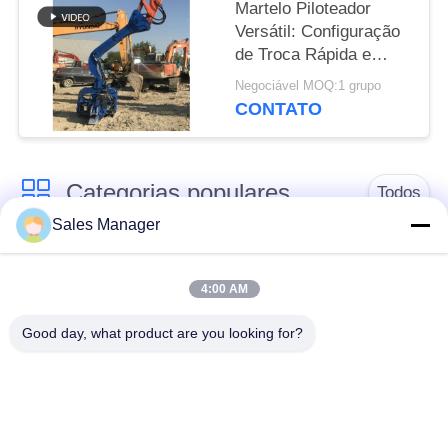
Martelo Piloteador
Versátil: Configuração
de Troca Rápida e
Cravação Vibratória
Negociável MOQ:1 grupo
Eficiente de Trilhos de
CONTATO
Aço
Categorias populares
Todos
Sales Manager
hidráulica de pilha
escavadeira montado
driver
pile driver
4:00 AM
Good day, what product are you looking for?
Martelo vibratório
Motorista de pilha
elétrico
lateral do aperto
Quatro condutores de
Motor de pilha de 360