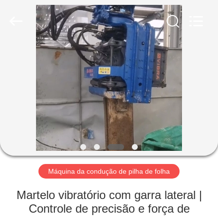
Shanghai
Yekun
Construction
Machinery
Co.,
Ltd..
All
Rights
CASA
Reserved.
PRODUTOS
MOSTRA
DE
VR
SOBRE
Máquina da condução de pilha de folha
NÓS
Martelo vibratório com garra lateral |
Controle de precisão e força de