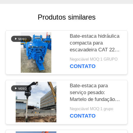
PEÇA
Produtos similares
UMAS
CITAÇÕES
Bate-estaca hidráulica
compacta para
SITEMAP
escavadeira CAT 220 |
Design simplificado e
Negociável MOQ:1 GRUPO
montagem confiável
CONTATO
PRIVACY
POLICY
Bate-estaca para
serviço pesado:
Martelo de fundação
offshore para
Negociável MOQ:1 grupo
instalação eficiente de
CONTATO
estaca-prancha