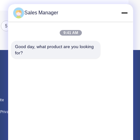
Sales Manager
5
6
9:41 AM
Good day, what product are you looking 
for?
Produtos
hidráulica de pilha driver
escavadeira montado pile driver
ite
Martelo vibratório elétrico
e Privacidade
Todas as categorias