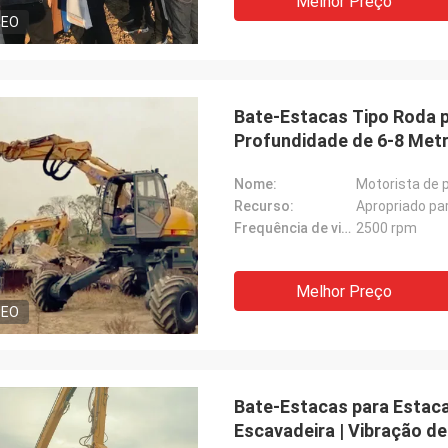
Melhor Preço
DEO
Bate-Estacas Tipo Roda p
Profundidade de 6-8 Metr
Projetos Urbanos
Nome:
Motorista de 
Recurso:
Apropriado par
Frequência de vibração:
2500 rpm
Melhor Preço
DEO
Bate-Estacas para Estac
Escavadeira | Vibração de