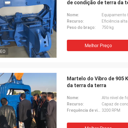
de condição de terra da t
Nome:
Equipamento f
Recurso:
Eficiência alt
Peso do braço:
750 kg
Melhor Preço
DEO
Martelo do Vibro de 905 
da terra da terra
Nome:
Recurso:
Capaz de cond
Frequência de vibração:
3200 RPM