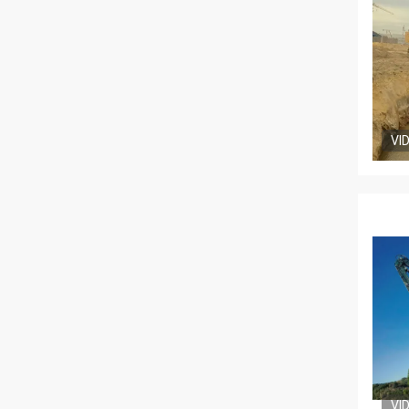
VI
VI