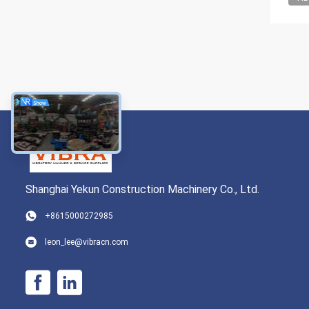
Shanghai Yekun Construction Machinery Co., Ltd.
+8615000272985
leon_lee@vibracn.com