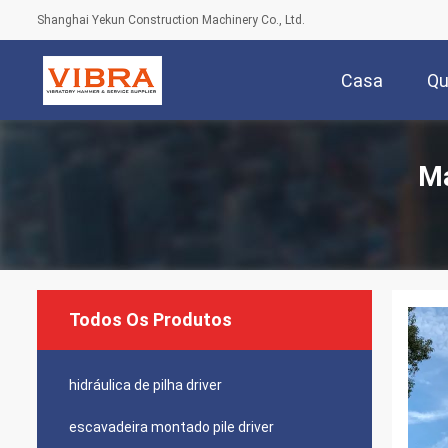
Shanghai Yekun Construction Machinery Co., Ltd.
Casa
Q
Má
Todos Os Produtos
hidráulica de pilha driver
escavadeira montado pile driver