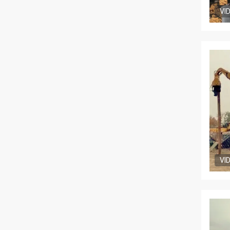
VI
VI