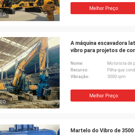
Melhor Preço
DEO
A máquina escavadora lat
vibro para projetos de co
Nome:
Motorista de p
Recurso:
Pilha que con
Vibração:
3000 rpm
Melhor Preço
DEO
Martelo do Vibro de 3500