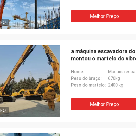
Melhor Preço
DEO
a máquina escavadora do 
montou o martelo do vibr
Nome:
Máquina escav
Peso do braço:
670kg
Peso do martelo:
2400 kg
Melhor Preço
DEO