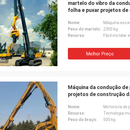
martelo do vibro da condu
folha e puxar projetos d
Nome:
Máquina escav
Peso do martelo:
2300 kg
Recurso:
Fácil instalar
Melhor Preço
DEO
Máquina da condução de p
projetos de construção d
Nome:
Motorista de p
Recurso:
Tecnologia mov
Peso do braço:
500 kg