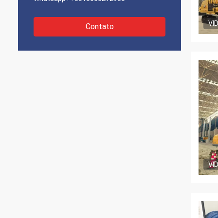
VI
Contato
VI