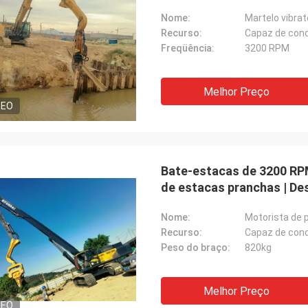
Nome:
Martelo vibra
Recurso:
Capaz de cond
Freqüência:
3200 RPM
Melhor Preço
DEO
Bate-estacas de 3200 RPM
de estacas pranchas | D
Nome:
Motorista de p
Recurso:
Capaz de cond
Peso do braço:
820kg
Melhor Preço
DEO