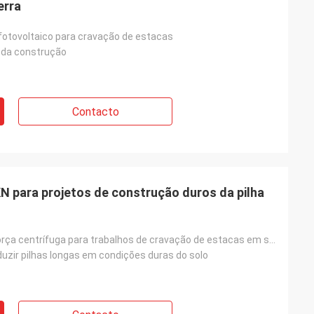
erra
otovoltaico para cravação de estacas
a da construção
Contacto
KN para projetos de construção duros da pilha
Alto nível de força centrífuga para trabalhos de cravação de estacas em solo duro
uzir pilhas longas em condições duras do solo