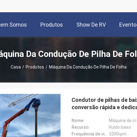
uem Somos
Produtos
Show De RV
Evento
quina Da Condução De Pilha De Fo
Casa
/
Produtos
/
Máquina Da Condução De Pilha De Folha
Condutor de pilhas de baix
conversão rápida e dedica
Nome:
Máquina de c
Recurso:
Ruído baixo
Frequência de vibração:
3200rpm