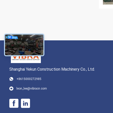
Shanghai Yekun Construction Machinery Co., Ltd.
+8615000272985
leon_lee@vibracn.com