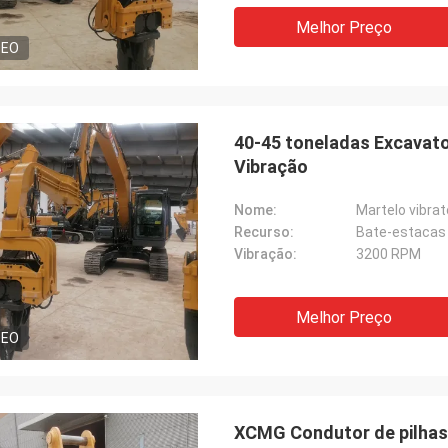
Melhor Preço
DEO
40-45 toneladas Excavator
Vibração
Nome:
Martelo vibrat
Recurso:
Bate-estacas 
Vibração:
3200 RPM
Melhor Preço
DEO
XCMG Condutor de pilhas h