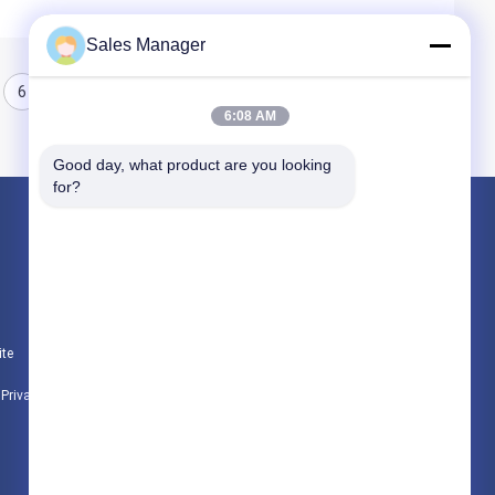
Sales Manager
6
7
8
6:08 AM
Good day, what product are you looking 
for?
Produtos
hidráulica de pilha driver
escavadeira montado pile driver
ite
Martelo vibratório elétrico
e Privacidade
Todas as categorias