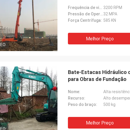
Frequência de vibração:
3200 RPM
Pressão de Operação:
32 MPA
Força Centrífuga:
585 KN
Melhor Preço
DEO
Bate-Estacas Hidráulico d
para Obras de Fundação
Nome:
Alta resistênc
Recurso:
Alto desempe
Peso do braço:
500 kg
Melhor Preço
DEO