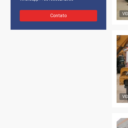
VI
Contato
VI