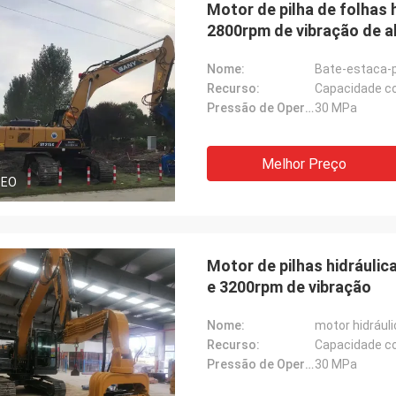
Motor de pilha de folhas 
2800rpm de vibração de a
Nome:
Bate-estaca-p
Recurso:
Capacidade c
Pressão de Operação:
30 MPa
Melhor Preço
DEO
Motor de pilhas hidráulica
e 3200rpm de vibração
Nome:
motor hidrául
Recurso:
Capacidade c
Pressão de Operação:
30 MPa