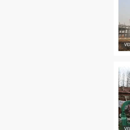
VI
VI