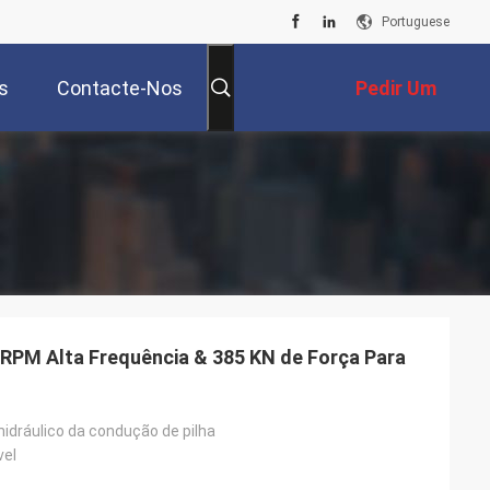
Portuguese
s
Contacte-Nos
Pedir Um
Orçamento
0 RPM Alta Frequência & 385 KN de Força Para
idráulico da condução de pilha
vel