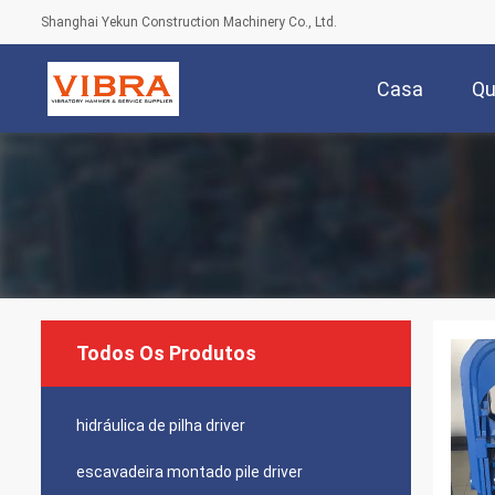
Shanghai Yekun Construction Machinery Co., Ltd.
Casa
Q
Todos Os Produtos
hidráulica de pilha driver
escavadeira montado pile driver