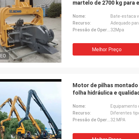
martelo de 2700 kg para 
Nome:
Bate-estaca vi
Recurso:
Adequado par
Pressão de Operação:
32Mpa
Melhor Preço
DEO
Motor de pilhas montado 
folha hidráulica e qualida
Nome:
Equipamento 
Recurso:
Diferentes ti
Pressão de Operação:
32 MPA