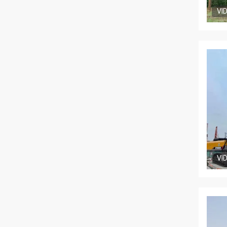
VI
VI