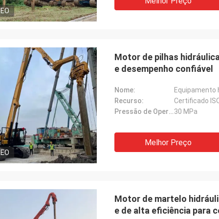
Melhor Preço
DEO
Motor de pilhas hidráulic
e desempenho confiável
Nome:
Equipamento h
Recurso:
Certificado IS
Pressão de Operação:
30 MPa
Melhor Preço
DEO
Motor de martelo hidrául
e de alta eficiência para