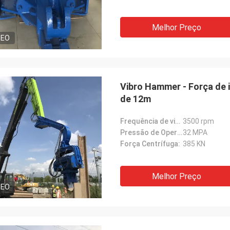
Melhor Preço
DEO
Vibro Hammer - Força de
de 12m
Frequência de vibração:
3500 rpm
Pressão de Operação:
32 MPA
Força Centrífuga:
385 KN
Melhor Preço
DEO