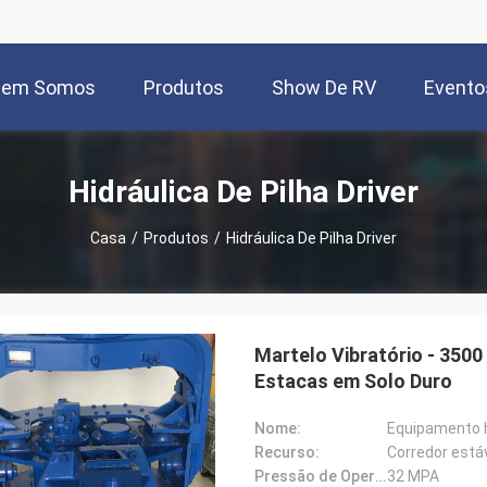
uem Somos
Produtos
Show De RV
Evento
Hidráulica De Pilha Driver
Casa
/
Produtos
/
Hidráulica De Pilha Driver
Martelo Vibratório - 350
Estacas em Solo Duro
Nome:
Equipamento h
Recurso:
Corredor está
Pressão de Operação:
32 MPA