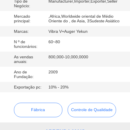
EXCURSÃO
Tipo de
Manufacturer,Importer,Exporter,Seller
Negócio:
DA
Mercado
,Africa,Worldwide oriental de Médio
FÁBRICA
principal:
Oriente do , de Asia, 3Sudeste Asiático
Marcas:
Vibra V+Auger Yekun
CONTROLE
N º de
60~80
funcionários:
DA
QUALIDADE
As vendas
800,000-10,000,0000
anuais:
Ano de
2009
CONTACTE-
Fundação:
NOS
Exportação pc:
10% - 20%
NOTÍCIA
Fábrica
Controle de Qualidade
CASOS