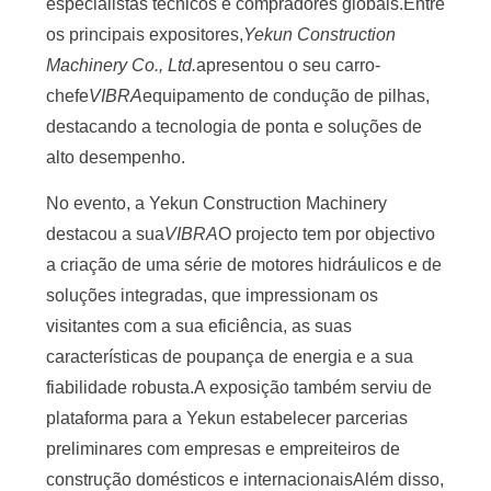
especialistas técnicos e compradores globais.Entre
os principais expositores,
Yekun Construction
PEÇA
Machinery Co., Ltd.
apresentou o seu carro-
UMAS
chefe
VIBRA
equipamento de condução de pilhas,
CITAÇÕES
destacando a tecnologia de ponta e soluções de
alto desempenho.
MAPA
No evento, a Yekun Construction Machinery
DO
destacou a sua
VIBRA
O projecto tem por objectivo
SITE
a criação de uma série de motores hidráulicos e de
soluções integradas, que impressionam os
PRIVACY
visitantes com a sua eficiência, as suas
POLICY
características de poupança de energia e a sua
fiabilidade robusta.A exposição também serviu de
plataforma para a Yekun estabelecer parcerias
preliminares com empresas e empreiteiros de
construção domésticos e internacionaisAlém disso,