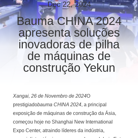
EXCURSÃO
Dec 22, 2024
DA
Bauma CHINA 2024
FÁBRICA
apresenta soluções
CONTROLE
inovadoras de pilha
DA
de máquinas de
QUALIDADE
construção Yekun
CONTACTE-
NOS
Xangai, 26 de Novembro de 2024
O
prestigiado
bauma CHINA 2024
, a principal
NOTÍCIA
exposição de máquinas de construção da Ásia,
começou hoje no Shanghai New International
CASOS
Expo Center, atraindo líderes da indústria,