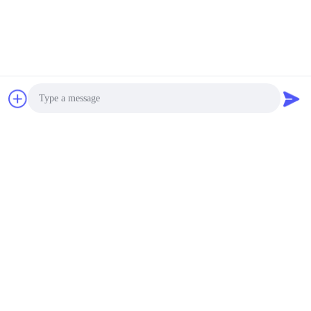
Photo
Video Call
Audio Call