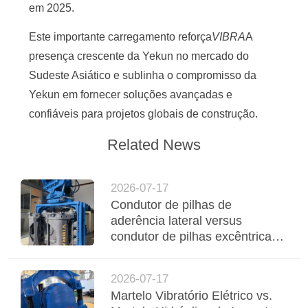
em 2025.
PEÇA
Este importante carregamento reforça
VIBRA
A
UMAS
presença crescente da Yekun no mercado do
CITAÇÕES
Sudeste Asiático e sublinha o compromisso da
Yekun em fornecer soluções avançadas e
MAPA
confiáveis para projetos globais de construção.
DO
Related News
SITE
2026-07-17
PRIVACY
Condutor de pilhas de
aderência lateral versus
POLICY
condutor de pilhas excêntricas:
comparação de desempenho e
aplicação
2026-07-17
Martelo Vibratório Elétrico vs.