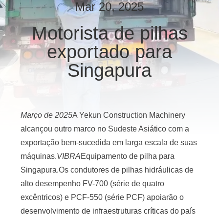
EXCURSÃO
Mar 20, 2025
DA
Motorista de pilhas
FÁBRICA
exportado para
CONTROLE
Singapura
DA
QUALIDADE
Março de 2025
A Yekun Construction Machinery
CONTACTE-
alcançou outro marco no Sudeste Asiático com a
NOS
exportação bem-sucedida em larga escala de suas
máquinas.
VIBRA
Equipamento de pilha para
Singapura.Os condutores de pilhas hidráulicas de
NOTÍCIA
alto desempenho FV-700 (série de quatro
excêntricos) e PCF-550 (série PCF) apoiarão o
CASOS
desenvolvimento de infraestruturas críticas do país