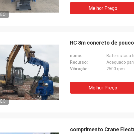
Melhor Preço
DEO
RC 8m concreto de pouco 
nome:
Bate-estaca hi
Recurso:
Adequado par
Vibração:
2500 rpm
Melhor Preço
DEO
comprimento Crane Electr