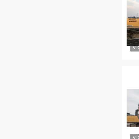
VI
VI