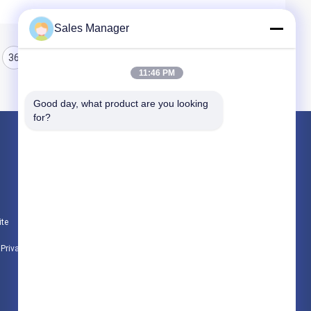
Sales Manager
36
37
38
11:46 PM
Good day, what product are you looking 
for?
Produtos
hidráulica de pilha driver
escavadeira montado pile driver
ite
Martelo vibratório elétrico
e Privacidade
Todas as categorias