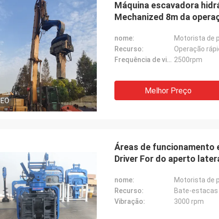
Máquina escavadora hidrául
Mechanized 8m da opera
nome:
Motorista de p
Recurso:
Operação rápi
Frequência de vibração:
2500rpm
Melhor Preço
DEO
Áreas de funcionamento e
Driver For do aperto later
nome:
Motorista de p
Recurso:
Bate-estacas 
Vibração:
3000 rpm