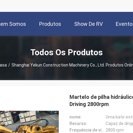
uem Somos
Produtos
Show De RV
Evento
Todos Os Produtos
asa
/
Shanghai Yekun Construction Machinery Co., Ltd. Produtos Onli
Martelo de pilha hidráuli
Driving 2800rpm
nome:
Uma bate-esta
Recurso:
Capaz de dirig
Frequência de vibração:
2800 rpm