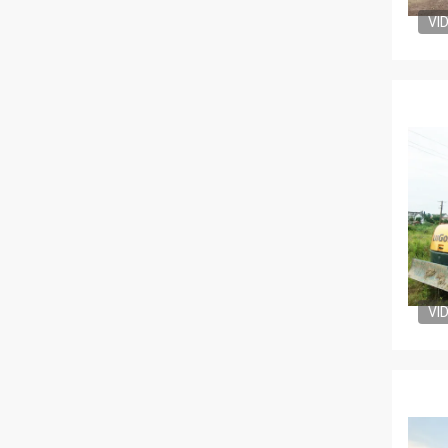
VI
VI