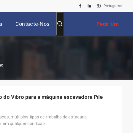
Portuguese
s
Contacte-Nos
Pedir Um
Orçamento
ne
co do Vibro para a máquina escavadora Pile
cas, múltiplos tipos de trabalho de estacaria
ir em qualquer condição