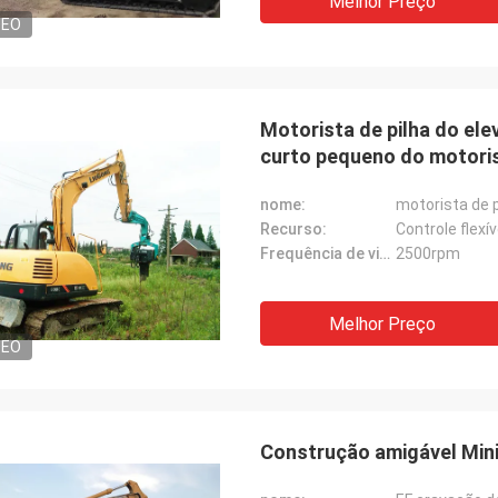
Melhor Preço
DEO
Motorista de pilha do el
curto pequeno do motoris
nome:
motorista de 
Recurso:
Controle flexív
Frequência de vibração:
2500rpm
Melhor Preço
DEO
Construção amigável Mini