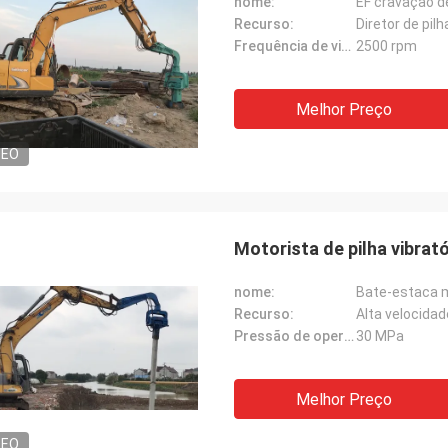
nome:
EF cravação d
Recurso:
Diretor de pil
Frequência de vibração:
2500 rpm
Melhor Preço
DEO
Motorista de pilha vibrat
nome:
Bate-estaca m
Recurso:
Alta velocidad
Pressão de operação:
30 MPa
Melhor Preço
DEO