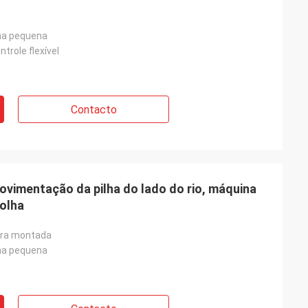
ha pequena
trole flexível
Contacto
vimentação da pilha do lado do rio, máquina
folha
ira montada
ha pequena