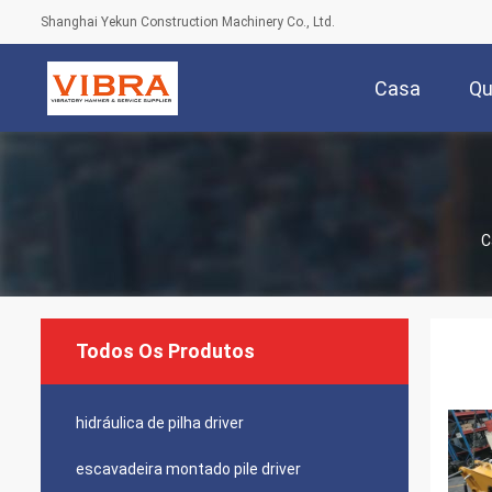
Shanghai Yekun Construction Machinery Co., Ltd.
Casa
Q
C
Todos Os Produtos
hidráulica de pilha driver
escavadeira montado pile driver