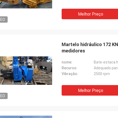
Melhor Preço
DEO
Martelo hidráulico 172 KN 
medidores
nome:
Bate-estaca hi
Recurso:
Adequado par
Vibração:
2500 rpm
Melhor Preço
DEO