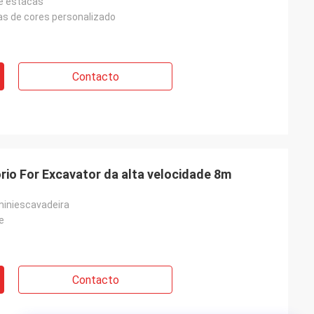
e estacas
has de cores personalizado
Contacto
ório For Excavator da alta velocidade 8m
iniescavadeira
e
Contacto