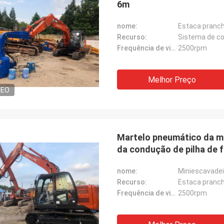
6m
nome:
Estaca pranc
Recurso:
Sistema de con
Frequência de vibração:
2500rpm
Melhor Preço
DEO
Martelo pneumático da mo
da condução de pilha de 
nome:
Miniescavade
Recurso:
Estaca pranc
Frequência de vibração:
2500rpm