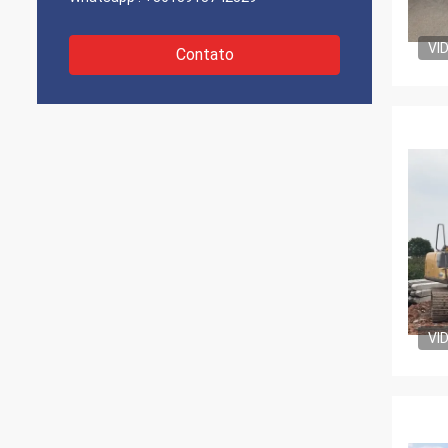
VI
Contato
VI