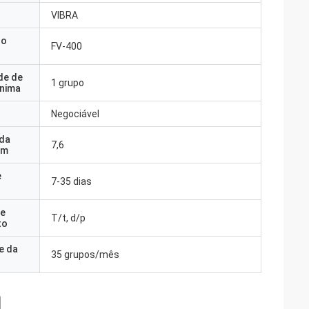
VIBRA
do
FV-400
de de
1 grupo
nima
Negociável
 da
7,6
em
e
7-35 dias
e
T/t, d/p
to
e da
35 grupos/mês