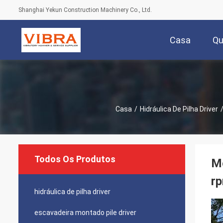
Shanghai Yekun Construction Machinery Co., Ltd.
Casa
Q
Casa
/
Hidráulica De Pilha Driver
Todos Os Produtos
Mo
rp
hidráulica de pilha driver
escavadeira montado pile driver