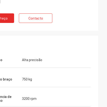
Preço
Contacto
so
Alta precisão
o braço
750 kg
ncia de
3200 rpm
ão