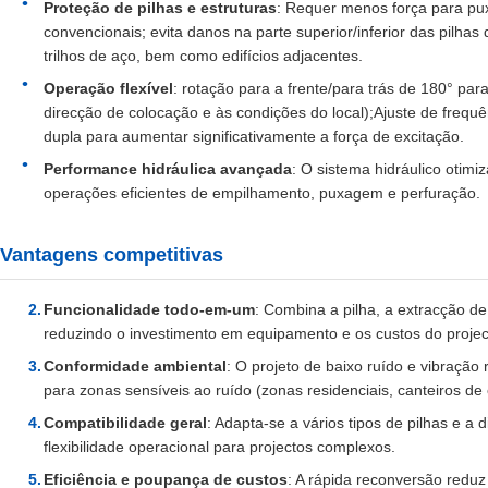
Proteção de pilhas e estruturas
: Requer menos força para pu
convencionais; evita danos na parte superior/inferior das pilhas
trilhos de aço, bem como edifícios adjacentes.
Operação flexível
: rotação para a frente/para trás de 180° pa
direcção de colocação e às condições do local);Ajuste de freq
dupla para aumentar significativamente a força de excitação.
Performance hidráulica avançada
: O sistema hidráulico otim
operações eficientes de empilhamento, puxagem e perfuração.
Vantagens competitivas
Funcionalidade todo-em-um
: Combina a pilha, a extracção d
reduzindo o investimento em equipamento e os custos do projec
Conformidade ambiental
: O projeto de baixo ruído e vibração
para zonas sensíveis ao ruído (zonas residenciais, canteiros de
Compatibilidade geral
: Adapta-se a vários tipos de pilhas e a
flexibilidade operacional para projectos complexos.
Eficiência e poupança de custos
: A rápida reconversão redu