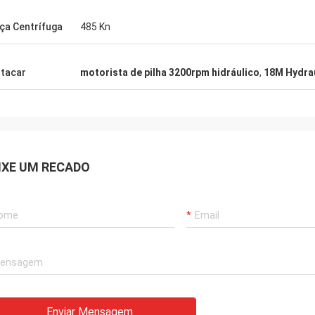
ça Centrífuga
485 Kn
tacar
motorista de pilha 3200rpm hidráulico
,
18M Hydrau
IXE UM RECADO
Enviar Mensagem