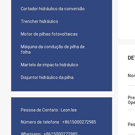
Cortador hidráulico da conversão
Trencher hidráulico
Motor de pilhas fotovoltaicas
Máquina da condução de pilha de
folha
DE
Martelo de impacto hidráulico
No
Disjuntor hidráulico da pilha
Pre
Op
Pessoa de Contato :
Leon lee
Número de telefone :
+8615000272985
Pes
Whatsapp :
+8615000272985