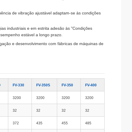
quência de vibração ajustável adaptam-se às condições
ias industriais e em estrita adesão às "Condições
esempenho estável a longo prazo.
igação e desenvolvimento com fábricas de máquinas de
0
FV-330
FV-350S
FV-350
FV-400
3200
3200
3200
3200
32
32
32
32
372
435
455
485