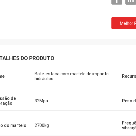
Melhor 
TALHES DO PRODUTO
Bate-estaca com martelo de impacto
me
Recur
hidráulico
ssão de
32Mpa
Peso d
eração
Frequê
o do martelo
2700kg
vibraç