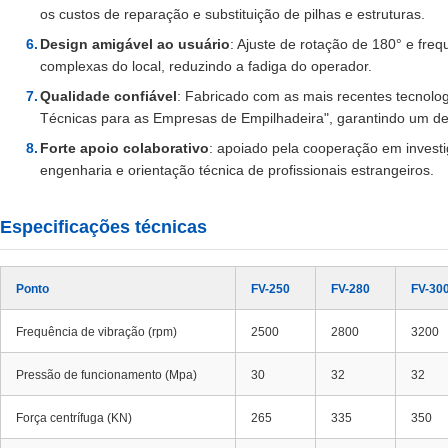
os custos de reparação e substituição de pilhas e estruturas.
Design amigável ao usuário
: Ajuste de rotação de 180° e fre
complexas do local, reduzindo a fadiga do operador.
Qualidade confiável
: Fabricado com as mais recentes tecnolog
Técnicas para as Empresas de Empilhadeira", garantindo um d
Forte apoio colaborativo
: apoiado pela cooperação em invest
engenharia e orientação técnica de profissionais estrangeiros.
Especificações técnicas
Ponto
FV-250
FV-280
FV-30
Frequência de vibração (rpm)
2500
2800
3200
Pressão de funcionamento (Mpa)
30
32
32
Força centrífuga (KN)
265
335
350