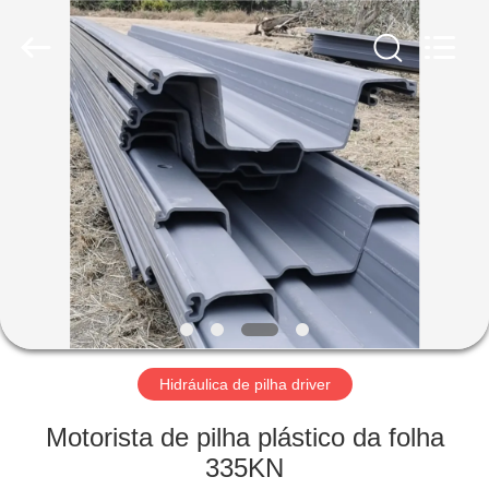
Shanghai
Yekun
Construction
Machinery
Co.,
Ltd..
All
Rights
CASA
Reserved.
PRODUTOS
MOSTRA
DE
VR
SOBRE
Hidráulica de pilha driver
NÓS
Motorista de pilha plástico da folha
335KN