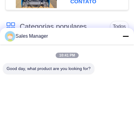
CONTATO
Categorias populares
Todos
Sales Manager
hidráulica de pilha
escavadeira montado
driver
pile driver
10:41 PM
Good day, what product are you looking for?
Martelo vibratório
Motorista de pilha
elétrico
lateral do aperto
Quatro condutores de
Motor de pilha de 360
pilhas excêntricas
graus
Equipamento
Mini Excavator Pile
concreto da
Driver