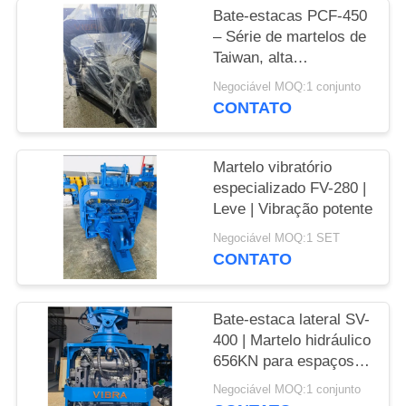
Bate-estacas PCF-450
PEÇA
– Série de martelos de
Taiwan, alta
UMAS
intercambialidade de
Negociável MOQ:1 conjunto
CITAÇÕES
peças e força de 535
CONTATO
kN
MAPA
Martelo vibratório
DO
especializado FV-280 |
SITE
Leve | Vibração potente
Negociável MOQ:1 SET
CONTATO
PRIVACY
POLICY
Bate-estaca lateral SV-
400 | Martelo hidráulico
656KN para espaços
apertados
Negociável MOQ:1 conjunto