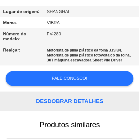
EXCURSÃO
DA
Lugar de origem:
SHANGHAI
FÁBRICA
Marca:
VIBRA
Número do
FV-280
modelo:
CONTROLE
Realçar:
,
DA
Motorista de pilha plástico da folha 335KN
,
Motorista de pilha plástico fotovoltaico da folha
QUALIDADE
30T máquina escavadora Sheet Pile Driver
FALE CONOSCO!
CONTACTE-
NOS
DESDOBRAR DETALHES
NOTÍCIA
Produtos similares
CASOS