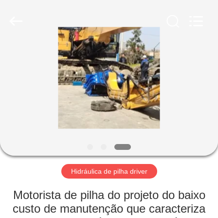
Shanghai
Yekun
Construction
Machinery
Co.,
Ltd..
All
Rights
CASA
Reserved.
PRODUTOS
MOSTRA
DE
VR
SOBRE
Hidráulica de pilha driver
NÓS
Motorista de pilha do projeto do baixo
custo de manutenção que caracteriza