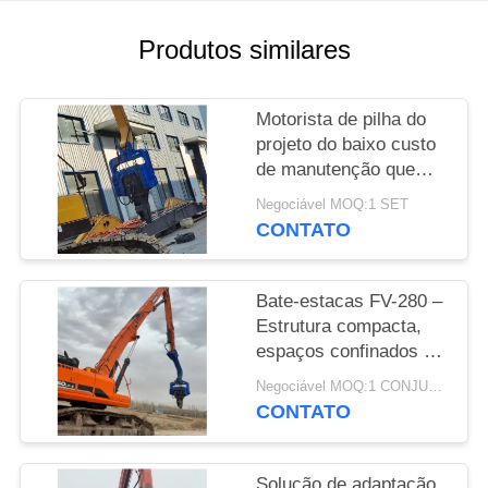
PEÇA
Produtos similares
UMAS
CITAÇÕES
Motorista de pilha do
projeto do baixo custo
de manutenção que
SITEMAP
caracteriza a operação
Negociável MOQ:1 SET
amigável de baixo nível
CONTATO
PRIVACY
de ruído de Eco
POLICY
Bate-estacas FV-280 –
Estrutura compacta,
espaços confinados e
saída de vibração de
Negociável MOQ:1 CONJUNTO
alta frequência para
CONTATO
estacas solares de 12
m
Solução de adaptação