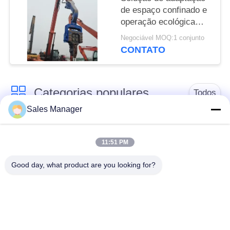
de espaço confinado e
operação ecológica
com baixo ruído FV-
Negociável MOQ:1 conjunto
330 Pilha solar para
CONTATO
fundações
fotovoltaicas
Categorias populares
Todos
Sales Manager
hidráulica de pilha
escavadeira montado
driver
pile driver
11:51 PM
Good day, what product are you looking for?
Martelo vibratório
Motorista de pilha
elétrico
lateral do aperto
Quatro condutores de
Motor de pilha de 360
pilhas excêntricas
graus