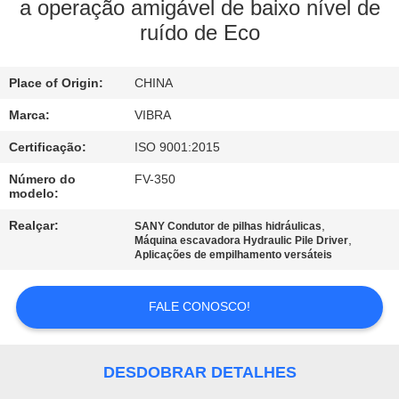
EXCURSÃO
a operação amigável de baixo nível de
ruído de Eco
DA
FÁBRICA
Place of Origin:
CHINA
CONTROLE
Marca:
VIBRA
DA
Certificação:
ISO 9001:2015
QUALIDADE
Número do
FV-350
modelo:
Realçar:
,
SANY Condutor de pilhas hidráulicas
CONTACTE-
,
Máquina escavadora Hydraulic Pile Driver
Aplicações de empilhamento versáteis
NOS
FALE CONOSCO!
NOTÍCIA
DESDOBRAR DETALHES
CASOS