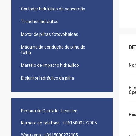
Cortador hidráulico da conversão
Trencher hidráulico
Motor de pilhas fotovoltaicas
DE
Máquina da condução de pilha de
folha
Martelo de impacto hidráulico
No
Disjuntor hidráulico da pilha
Pre
Op
Pessoa de Contato :
Leon lee
Pes
Número de telefone :
+8615000272985
Whatsapp :
+8615000272985