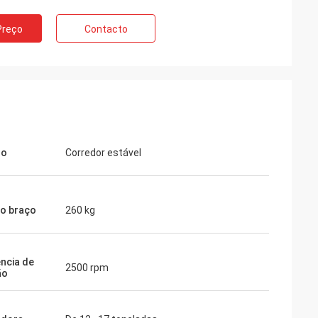
Preço
Contacto
so
Corredor estável
o braço
260 kg
ncia de
2500 rpm
ão