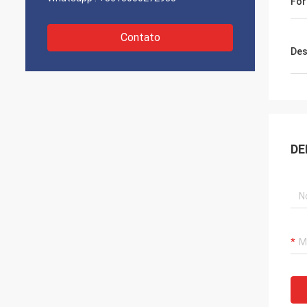
For
Contato
Des
DE