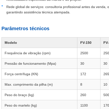
Rede global de serviços: consultoria profissional antes da venda, 
garantindo assistência técnica atempada.
Parâmetros técnicos
Modelo
FV-150
FV-
Frequência de vibração (rpm)
2500
25
Pressão de funcionamento (Mpa)
30
30
Força centrífuga (KN)
172
26
Max. comprimento da pilha (m)
8
10
Peso do braço (kg)
260
50
Peso do martelo (kg)
1100
17