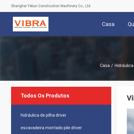
Shanghai Yekun Construction Machinery Co., Ltd.
Casa
Q
Casa
/
Hidráulica
Todos Os Produtos
Vi
hidráulica de pilha driver
escavadeira montado pile driver