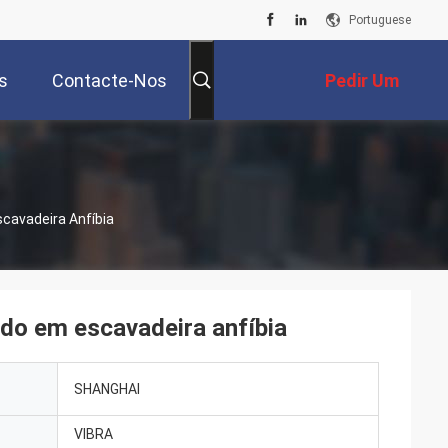
Portuguese
s
Contacte-Nos
Pedir Um
Orçamento
scavadeira Anfíbia
tado em escavadeira anfíbia
SHANGHAI
VIBRA