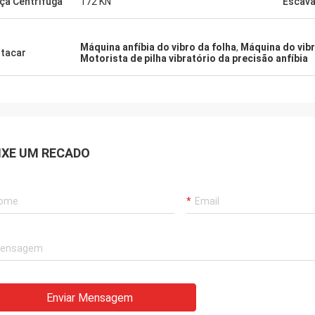
ça Centrífuga
172 KN
Escav
Máquina anfíbia do vibro da folha
,
Máquina do vib
tacar
Motorista de pilha vibratório da precisão anfíbia
IXE UM RECADO
Enviar Mensagem