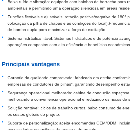
Baixo ruído e vibração: equipado com bainhas de borracha para r
ambientais e permitindo uma operação silenciosa em áreas residen
Funções flexíveis e ajustáveis: rotação positiva/negativa de 180°
colocação da pilha de chapas e às condições do local);Frequência
de bomba dupla para maximizar a força de excitação.
Sistema hidráulico fiável: Sistemas hidráulicos e de potência ava
operações compostas com alta eficiência e benefícios económicos
Principais vantagens
Garantia da qualidade comprovada: fabricada em estrita conform
empresas de condutores de pilhas", garantindo desempenho estável
Segurança operacional melhorada: cabine de condução espaçosa e
melhorando a conveniência operacional e reduzindo os riscos de 
Solução rentável: ciclos de trabalho curtos, baixo consumo de en
os custos globais do projeto.
Suporte de personalização: aceita encomendas OEM/ODM, incluind
necessidades específicas da marca e do projeto.