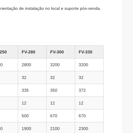
orientação de instalação no local e suporte pós-venda,
250
FV-280
FV-300
FV-330
00
2800
3200
3200
32
32
32
5
335
350
372
12
12
12
0
500
670
670
00
1900
2100
2300