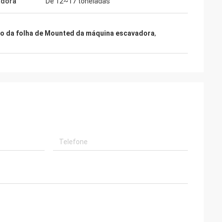
adora
De 12~17 toneladas
ro da folha de Mounted da máquina escavadora
,