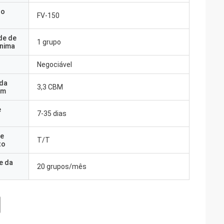
do
FV-150
de de
1 grupo
nima
Negociável
 da
3,3 CBM
em
e
7-35 dias
e
T/T
to
e da
20 grupos/mês