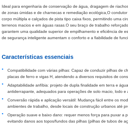
Ideal para engenharia de conservação de água, dragagem de riachos
de zonas úmidas e de charnecas e remediação ecológica,O condutor d
corpo múltipla e calçados de pista tipo caixa fixos, permitindo uma 
terrenos macios e em águas rasas.O seu braço de trabalho reforçado
garantem uma qualidade superior de empilhamento e eficiência de e
de segurança inteligente aumentam o conforto e a fiabilidade de fun
Características essenciais
Compatibilidade com várias pilhas: Capaz de conduzir pilhas de cha
placas de ferro e vigas H, atendendo a diversos requisitos de cons
Adaptabilidade anfíbia: projeto de dupla finalidade em terra e águ
antiderrapante, adequados para operações de solo macio, lodo e 
Conversão rápida e aplicação versátil: Mudança fácil entre os m
ambientes de trabalho, desde locais de construção urbanos até p
Operação suave e baixo dano: requer menos força para puxar a p
evitando danos aos topos/fundos das pilhas (pilhas de tubos de a