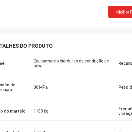
Melhor 
TALHES DO PRODUTO
Equipamento hidráulico da condução de
me
Recur
pilha
ssão de
30 MPa
Peso d
eração
Frequê
o do martelo
1100 kg
vibraç