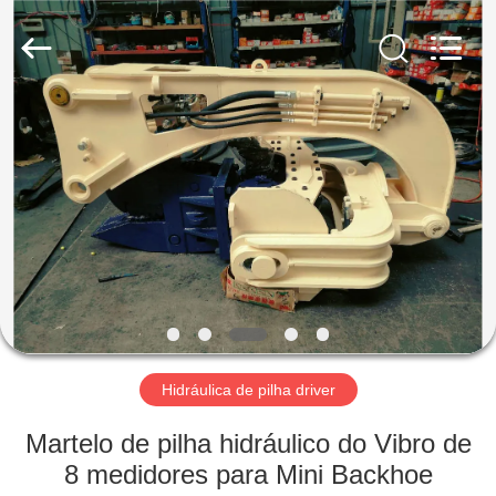
Shanghai
Yekun
Construction
Machinery
Co.,
Ltd..
All
Rights
CASA
Reserved.
PRODUTOS
MOSTRA
DE
VR
SOBRE
Hidráulica de pilha driver
NÓS
Martelo de pilha hidráulico do Vibro de
8 medidores para Mini Backhoe