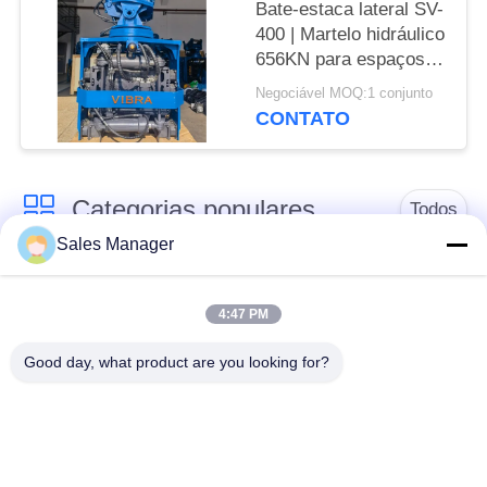
Bate-estaca lateral SV-
400 | Martelo hidráulico
656KN para espaços
apertados
Negociável MOQ:1 conjunto
CONTATO
Categorias populares
Todos
Sales Manager
hidráulica de pilha
escavadeira montado
driver
pile driver
4:47 PM
Good day, what product are you looking for?
Martelo vibratório
Motorista de pilha
elétrico
lateral do aperto
Quatro condutores de
Motor de pilha de 360