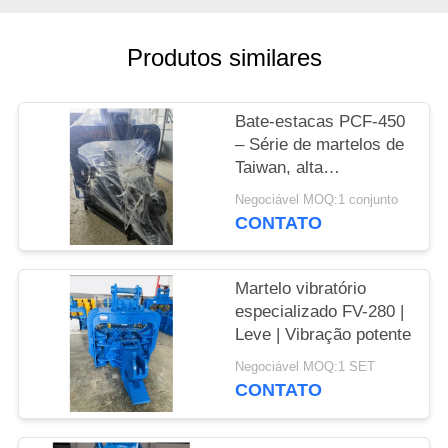
PEÇA
Produtos similares
UMAS
CITAÇÕES
Bate-estacas PCF-450
– Série de martelos de
SITEMAP
Taiwan, alta
intercambialidade de
Negociável MOQ:1 conjunto
peças e força de 535
CONTATO
PRIVACY
kN
POLICY
Martelo vibratório
especializado FV-280 |
Leve | Vibração potente
Negociável MOQ:1 SET
CONTATO