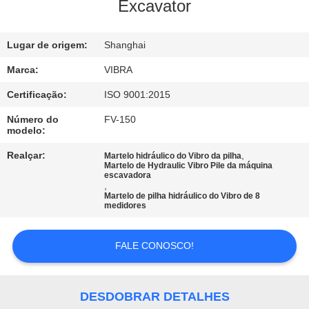
EXCURSÃO
Excavator
DA
Lugar de origem:
Shanghai
FÁBRICA
Marca:
VIBRA
CONTROLE
Certificação:
ISO 9001:2015
DA
Número do
FV-150
modelo:
QUALIDADE
Realçar:
,
Martelo hidráulico do Vibro da pilha
Martelo de Hydraulic Vibro Pile da máquina
escavadora
CONTACTE-
,
Martelo de pilha hidráulico do Vibro de 8
NOS
medidores
NOTÍCIA
FALE CONOSCO!
CASOS
DESDOBRAR DETALHES