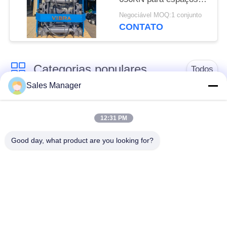
apertados
Negociável MOQ:1 conjunto
CONTATO
Categorias populares
Todos
Sales Manager
hidráulica de pilha
escavadeira montado
driver
pile driver
12:31 PM
Good day, what product are you looking for?
Martelo vibratório
Motorista de pilha
elétrico
lateral do aperto
Quatro condutores de
Motor de pilha de 360
pilhas excêntricas
graus