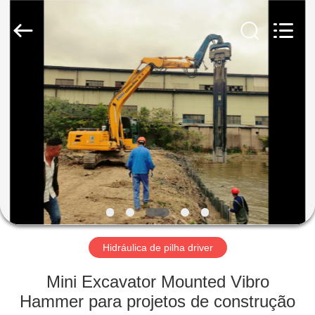
Shanghai
Yekun
Construction
Machinery
Co.,
Ltd..
All
Rights
CASA
Reserved.
PRODUTOS
MOSTRA
DE
VR
SOBRE
Hidráulica de pilha driver
NÓS
Mini Excavator Mounted Vibro
Hammer para projetos de construção