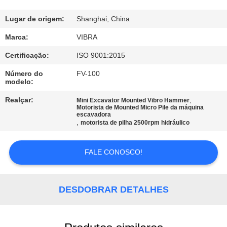
EXCURSÃO
DA
Lugar de origem:
Shanghai, China
FÁBRICA
Marca:
VIBRA
Certificação:
ISO 9001:2015
CONTROLE
Número do
FV-100
modelo:
DA
QUALIDADE
Realçar:
,
Mini Excavator Mounted Vibro Hammer
Motorista de Mounted Micro Pile da máquina
escavadora
,
motorista de pilha 2500rpm hidráulico
CONTACTE-
NOS
FALE CONOSCO!
NOTÍCIA
DESDOBRAR DETALHES
CASOS