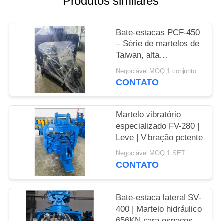
Produtos similares
PEÇA
Bate-estacas PCF-450
UMAS
– Série de martelos de
CITAÇÕES
Taiwan, alta
intercambialidade de
Negociável MOQ:1 conjunto
peças e força de 535
SITEMAP
CONTATO
kN
PRIVACY
Martelo vibratório
especializado FV-280 |
POLICY
Leve | Vibração potente
Negociável MOQ:1 SET
CONTATO
Bate-estaca lateral SV-
400 | Martelo hidráulico
656KN para espaços